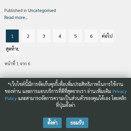
Published in
Uncategorised
Read more...
1
2
3
4
5
6
ต่อไป
สุดท้าย
หน้าที่ 1 จาก 6
*เว็บไซต์นี้มีการจัดเก็บคุกกี้เพื่อเพิ่มประสิทธิภาพในการใช้งาน
ปฏิทินฝึกอบรม
ของท่าน และการมอบบริการที่ดีที่สุดจากเรา อ่านเพิ่มเติม
Privacy
Policy
และสามารถจัดการความเป็นส่วนตัวของคุณได้เอง โดยคลิก
ที่ปุ่มตั้งค่า
14
(On-Site) เคลียร์ทุกขั้นตอน ก่อนใช้ระบบ RMTS
Online (Workshop)
ส.ค.
ตั้งค่า
ยอมรับ
26
(On-site) เจาะลึกขั้นตอนและเทคนิคการเปิดดำเนิน
การ BOI
ส.ค.