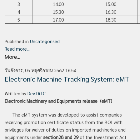
3
14.00
15.00
4
15.30
16.30
5
17.00
18.30
Published in
Uncategorised
Read more...
More...
วันอังคาร, 05 พฤศจิกายน 2562 16:54
Electronic Machine Tracking System: eMT
Written by
Dev DiTC
Electronic Machinery and Equipments release (eMT)
The eMT system was developed to assist companies
receiving promotion certificate status from the BOI with
privileges for waiver of duties on imported machineries and
equipments under
section28
and 29
of the Investment Act