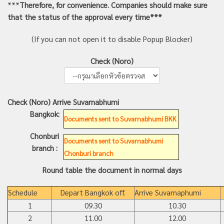
***
Therefore, for convenience. Companies should make sure
that the status of the approval every time***
(If you can not open it to disable Popup Blocker)
Check (Noro)
Check (Noro) Arrive Suvarnabhumi
Bangkok:
Documents sent to Suvarnabhumi BKK
Chonburi
Documents sent to Suvarnabhumi
branch :
Chonburi branch
Round table the document in normal days
Schedule
Depart Bangkok off.
Arrive Suvarnaphumi
1
09.30
10.30
2
11.00
12.00