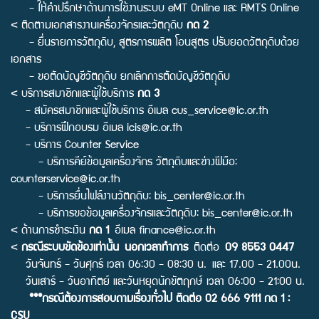
- ให้คำปรึกษาด้านการใช้งานระบบ eMT Online และ RMTS Online
< ติดตามเอกสารงานเครื่องจักรและวัตถุดิบ
กด 2
- ยื่นรายการวัตถุดิบ, สูตรการผลิต โอนสูตร ปรับยอดวัตถุดิบด้วย
เอกสาร
- ขอตัดบัญชีวัตถุดิบ ยกเลิกการตัดบัญชีวัตถุุดิบ
< บริการสมาชิกและผู้ใช้บริการ
กด 3
- สมัครสมาชิกและผู้ใช้บริการ อีเมล
cus_service@ic.or.th
- บริการฝึกอบรม อีเมล
icis@ic.or.th
- บริการ Counter Service
- บริการคีย์ข้อมูลเครื่องจักร วัตถุดิบและช่างฝีมือ:
counterservice@ic.or.th
- บริการยื่นไฟล์งานวัตถุดิบ:
bis_center@ic.or.th
- บริการขอข้อมูลเครื่องจักรและวัตถุดิบ:
bis_center@ic.or.th
< ด้านการชำระเงิน
กด 1
อีเมล
finance@ic.or.th
<
กรณีระบบขัดข้องเท่านั้น นอกเวลาทำการ
ติดต่อ
09 8553 0447
วันจันทร์ - วันศุกร์ เวลา 06:30 - 08:30 น. และ 17.00 - 21.00น.
วันเสาร์ - วันอาทิตย์ และวันหยุดนักขัตฤกษ์ เวลา 06:00 - 21:00 น.
***กรณีต้องการสอบถามเรื่องทั่วไป ติดต่อ 02 666 9111 กด 1 :
CSU