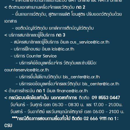
- ให้คำปรึกษาด้านการใช้งานระบบ eMT Online และ RMTS Online
< ติดตามเอกสารงานเครื่องจักรและวัตถุดิบ
กด 2
- ยื่นรายการวัตถุดิบ, สูตรการผลิต โอนสูตร ปรับยอดวัตถุดิบด้วย
เอกสาร
- ขอตัดบัญชีวัตถุดิบ ยกเลิกการตัดบัญชีวัตถุุดิบ
< บริการสมาชิกและผู้ใช้บริการ
กด 3
- สมัครสมาชิกและผู้ใช้บริการ อีเมล
cus_service@ic.or.th
- บริการฝึกอบรม อีเมล
icis@ic.or.th
- บริการ Counter Service
- บริการคีย์ข้อมูลเครื่องจักร วัตถุดิบและช่างฝีมือ:
counterservice@ic.or.th
- บริการยื่นไฟล์งานวัตถุดิบ:
bis_center@ic.or.th
- บริการขอข้อมูลเครื่องจักรและวัตถุดิบ:
bis_center@ic.or.th
< ด้านการชำระเงิน
กด 1
อีเมล
finance@ic.or.th
<
กรณีระบบขัดข้องเท่านั้น นอกเวลาทำการ
ติดต่อ
09 8553 0447
วันจันทร์ - วันศุกร์ เวลา 06:30 - 08:30 น. และ 17.00 - 21.00น.
วันเสาร์ - วันอาทิตย์ และวันหยุดนักขัตฤกษ์ เวลา 06:00 - 21:00 น.
***กรณีต้องการสอบถามเรื่องทั่วไป ติดต่อ 02 666 9111 กด 1 :
CSU