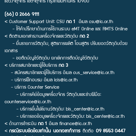
แขวงจตุจักร เขตจตุจักร กรุงเทพมหานคร 10900
(66) 0 2666 9111
< Customer Support Unit: CSU
กด 1
อีเมล
csu@ic.or.th
- ให้คำปรึกษาด้านการใช้งานระบบ eMT Online และ RMTS Online
< ติดตามเอกสารงานเครื่องจักรและวัตถุดิบ
กด 2
- ยื่นรายการวัตถุดิบ, สูตรการผลิต โอนสูตร ปรับยอดวัตถุดิบด้วย
เอกสาร
- ขอตัดบัญชีวัตถุดิบ ยกเลิกการตัดบัญชีวัตถุุดิบ
< บริการสมาชิกและผู้ใช้บริการ
กด 3
- สมัครสมาชิกและผู้ใช้บริการ อีเมล
cus_service@ic.or.th
- บริการฝึกอบรม อีเมล
icis@ic.or.th
- บริการ Counter Service
- บริการคีย์ข้อมูลเครื่องจักร วัตถุดิบและช่างฝีมือ:
counterservice@ic.or.th
- บริการยื่นไฟล์งานวัตถุดิบ:
bis_center@ic.or.th
- บริการขอข้อมูลเครื่องจักรและวัตถุดิบ:
bis_center@ic.or.th
< ด้านการชำระเงิน
กด 1
อีเมล
finance@ic.or.th
<
กรณีระบบขัดข้องเท่านั้น นอกเวลาทำการ
ติดต่อ
09 8553 0447