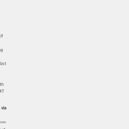
if
ng
list
th
eMT
 via
from