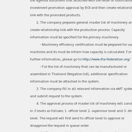
the agenda document that attached with the letter of notificatio
investment promotion approval by BOI and then create relations
link with the promoted products.
2. The company prepares general master list of machinery a
create relationship link with the production process. Capacity
information must be specified for the primary machinery.
- Machinery efficiency certification must be prepared for us
machines and its must be inform how capacity is calculated. For
further information, please go to
http://www.ifia-federation.org/
- For the list of machinery that can be manufactured or
assembled in Thailand (Negative list), additional specification
information must be attached in the system.
3. The company fill in all relevant information via eMT syst
and submit request to the system.
4. The approval process of master list of machinery will cons
in 3 levels as follows; 1. officer level 2. supervisor level and 3. di
level. The request will first send to officer level to approve or
disapprove the request in queue order.