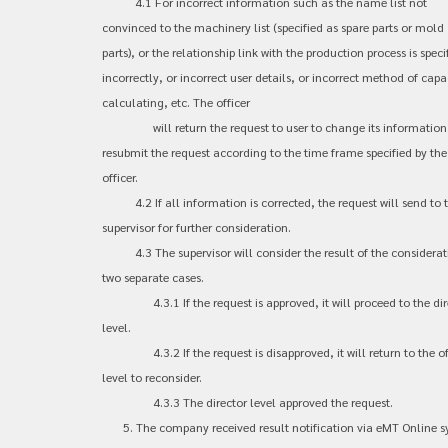
4.1 For incorrect information such as the name list not
convinced to the machinery list (specified as spare parts or mold
parts), or the relationship link with the production process is speci
incorrectly, or incorrect user details, or incorrect method of capa
calculating, etc. The officer
will return the request to user to change its information
resubmit the request according to the time frame specified by the
officer.
4.2 If all information is corrected, the request will send to 
supervisor for further consideration.
4.3 The supervisor will consider the result of the considerat
two separate cases.
4.3.1 If the request is approved, it will proceed to the dir
level.
4.3.2 If the request is disapproved, it will return to the of
level to reconsider.
4.3.3 The director level approved the request.
5. The company received result notification via eMT Online 