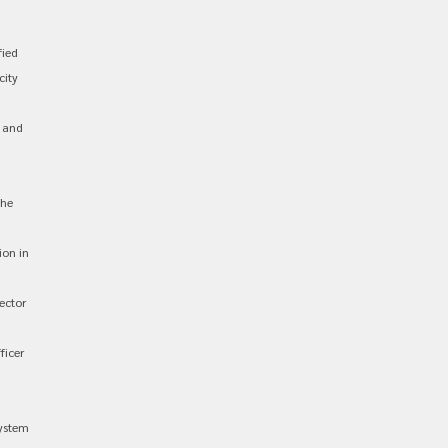
fied
city
 and
the
ion in
ector
ficer
system