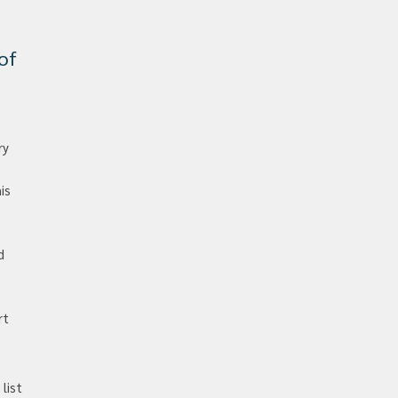
of
ry
is
d
rt
list