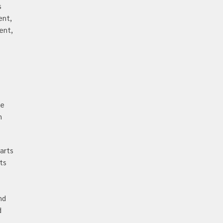
s
ent,
ent,
he
n
parts
ts
nd
d