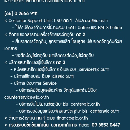
แขวงจตุจักร เขตจตุจักร กรุงเทพมหานคร 10900
(66) 0 2666 9111
< Customer Support Unit: CSU
กด 1
อีเมล
csu@ic.or.th
- ให้คำปรึกษาด้านการใช้งานระบบ eMT Online และ RMTS Online
< ติดตามเอกสารงานเครื่องจักรและวัตถุดิบ
กด 2
- ยื่นรายการวัตถุดิบ, สูตรการผลิต โอนสูตร ปรับยอดวัตถุดิบด้วย
เอกสาร
- ขอตัดบัญชีวัตถุดิบ ยกเลิกการตัดบัญชีวัตถุุดิบ
< บริการสมาชิกและผู้ใช้บริการ
กด 3
- สมัครสมาชิกและผู้ใช้บริการ อีเมล
cus_service@ic.or.th
- บริการฝึกอบรม อีเมล
icis@ic.or.th
- บริการ Counter Service
- บริการคีย์ข้อมูลเครื่องจักร วัตถุดิบและช่างฝีมือ:
counterservice@ic.or.th
- บริการยื่นไฟล์งานวัตถุดิบ:
bis_center@ic.or.th
- บริการขอข้อมูลเครื่องจักรและวัตถุดิบ:
bis_center@ic.or.th
< ด้านการชำระเงิน
กด 1
อีเมล
finance@ic.or.th
<
กรณีระบบขัดข้องเท่านั้น นอกเวลาทำการ
ติดต่อ
09 8553 0447